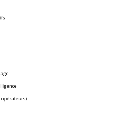
ifs
sage
elligence
, opérateurs)